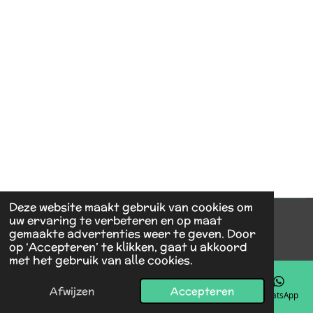
Deze website maakt gebruik van cookies om
uw ervaring te verbeteren en op maat
© 2024 - 2026 vmrenovatie
gemaakte advertenties weer te geven. Door
Powered by
JouwWeb
op ‘Accepteren’ te klikken, gaat u akkoord
met het gebruik van alle cookies.
Afwijzen
Accepteren
E-mailadres
Telefoonnummer
Kaart
Facebook
WhatsApp