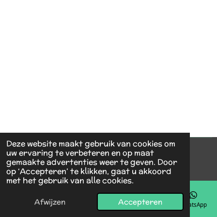
Deze website maakt gebruik van cookies om
uw ervaring te verbeteren en op maat
© 2024 - 2026 vmrenovatie
gemaakte advertenties weer te geven. Door
Powered by
JouwWeb
op ‘Accepteren’ te klikken, gaat u akkoord
met het gebruik van alle cookies.
Afwijzen
Accepteren
E-mailadres
Telefoonnummer
Kaart
Facebook
WhatsApp