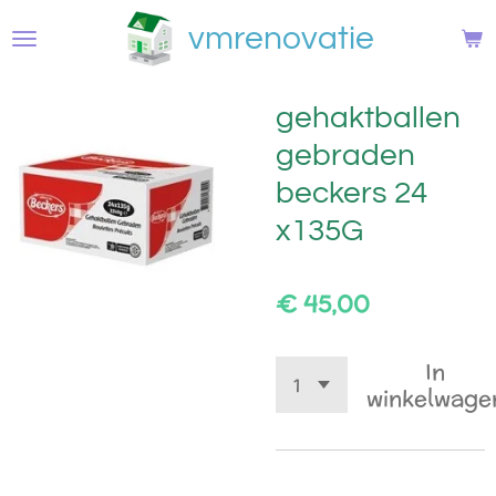
Ga
vmrenovatie
direct
naar
de
gehaktballen
hoofdinhoud
gebraden
beckers 24
x135G
€ 45,00
In
winkelwage