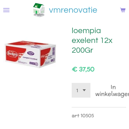
Ga
vmrenovatie
direct
naar
de
loempia
hoofdinhoud
exelent 12x
200Gr
€ 37,50
In
winkelwage
art 10505