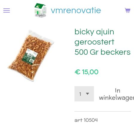
Ga
vmrenovatie
direct
naar
de
bicky ajuin
hoofdinhoud
geroostert
500 Gr beckers
€ 15,00
In
winkelwage
art 10504