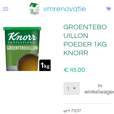
Ga
vmrenovatie
direct
naar
de
GROENTEBO
hoofdinhoud
UILLON
POEDER 1KG
KNORR
€ 45,00
In
winkelwage
art 71017