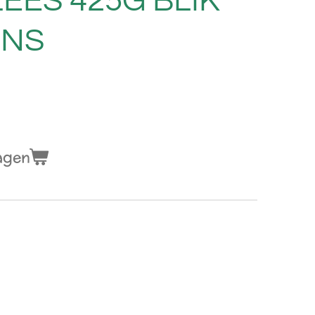
EES 425G BLIK
ENS
agen