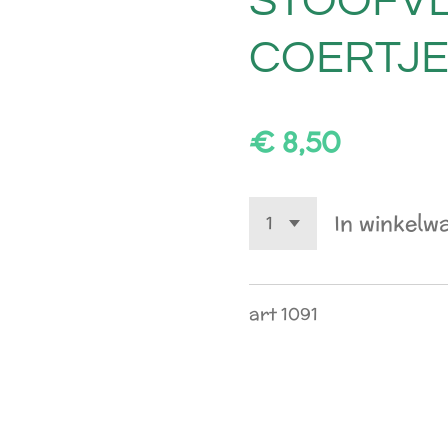
STOOFVL
COERTJ
€ 8,50
In winkelw
art 1091