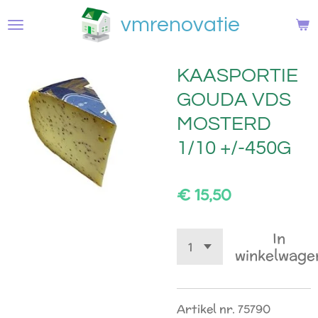
Ga
vmrenovatie
direct
naar
de
KAASPORTIE
hoofdinhoud
GOUDA VDS
MOSTERD
1/10 +/-450G
€ 15,50
In
winkelwage
Artikel nr. 75790