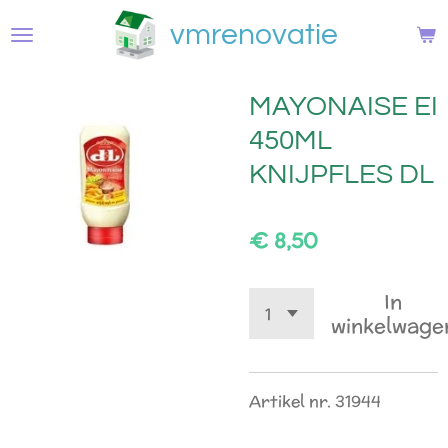
Ga
vmrenovatie
direct
naar
de
MAYONAISE EI
hoofdinhoud
450ML
KNIJPFLES DL
€ 8,50
In
winkelwage
Artikel nr. 31944