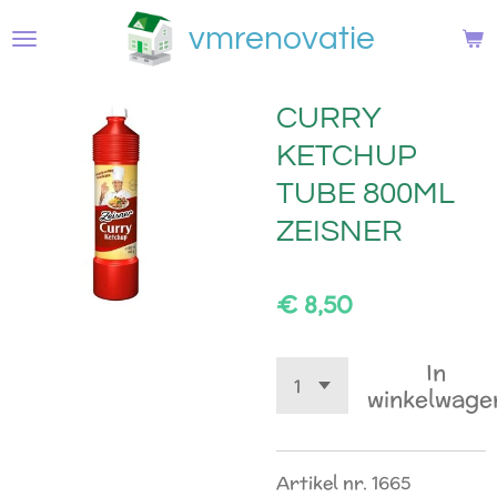
Ga
vmrenovatie
direct
naar
de
CURRY
hoofdinhoud
KETCHUP
TUBE 800ML
ZEISNER
€ 8,50
In
winkelwage
Artikel nr. 1665