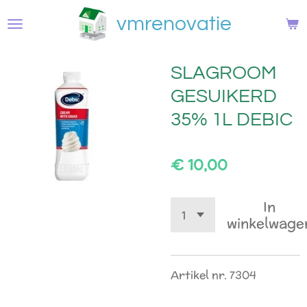
Ga
vmrenovatie
direct
naar
de
SLAGROOM
hoofdinhoud
GESUIKERD
35% 1L DEBIC
€ 10,00
In
winkelwage
Artikel nr. 7304