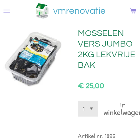
Ga
vmrenovatie
direct
naar
de
MOSSELEN
hoofdinhoud
VERS JUMBO
2KG LEKVRIJE
BAK
€ 25,00
In
winkelwage
Artikel nr. 1822