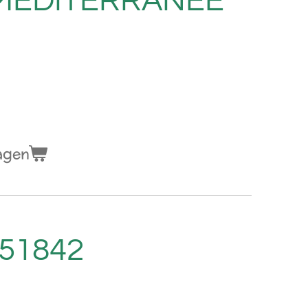
 MEDITERRANEE
G
agen
. 51842