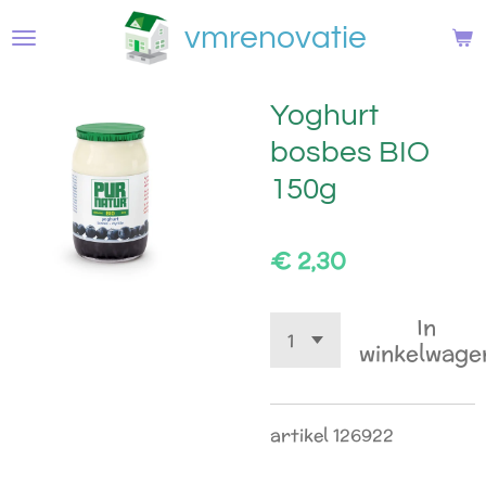
Ga
vmrenovatie
direct
naar
de
Yoghurt
hoofdinhoud
bosbes BIO
150g
€ 2,30
In
winkelwage
artikel 126922