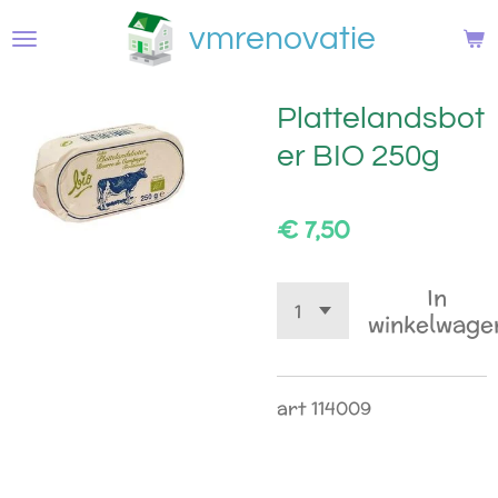
Ga
vmrenovatie
direct
naar
de
Plattelandsbot
hoofdinhoud
er BIO 250g
€ 7,50
In
winkelwage
art 114009