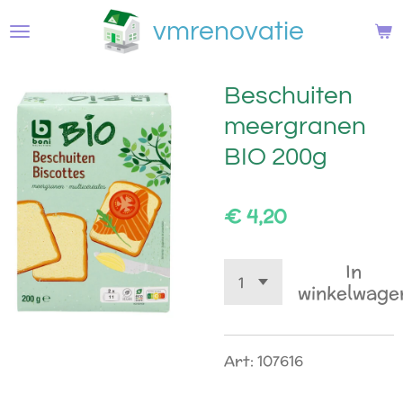
Ga
vmrenovatie
direct
naar
de
Beschuiten
hoofdinhoud
meergranen
BIO 200g
€ 4,20
In
winkelwage
Art: 107616