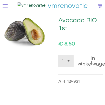
vmrenovatie
Ga
direct
naar
Avocado BIO
de
1st
hoofdinhoud
€ 3,50
In
winkelwag
Art: 124931