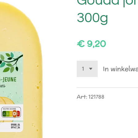
Gouda jo
300g
€ 9,20
In winkelw
Art: 121788