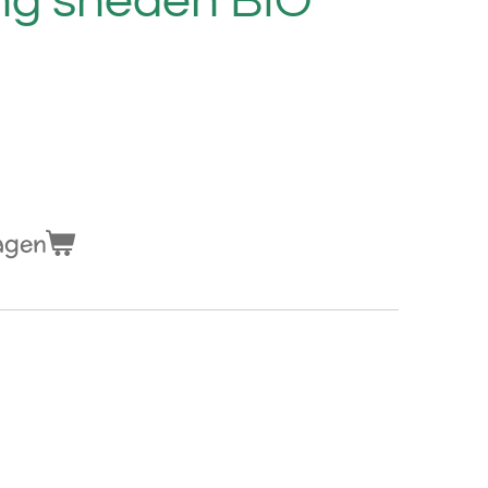
ng sneden BIO
agen