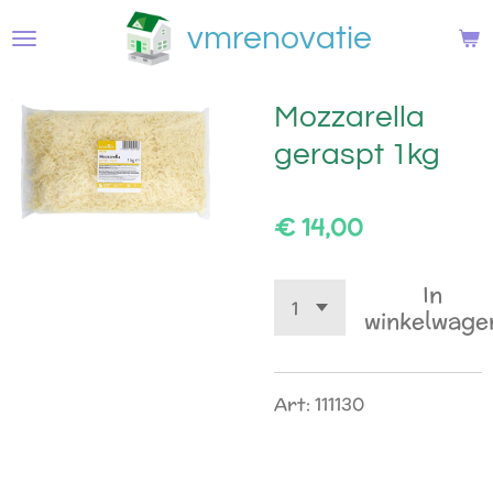
Ga
vmrenovatie
direct
naar
de
Mozzarella
hoofdinhoud
geraspt 1kg
€ 14,00
In
winkelwage
Art: 111130