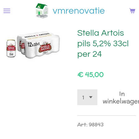
Ga
vmrenovatie
direct
naar
de
Stella Artois
hoofdinhoud
pils 5,2% 33cl
per 24
€ 45,00
In
winkelwage
Art: 98843