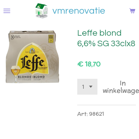
Ga
vmrenovatie
direct
naar
de
Leffe blond
hoofdinhoud
6,6% SG 33clx8
€ 18,70
In
winkelwag
Art: 98621