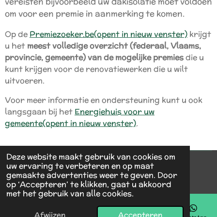
vereisten bijvoorbeeld uw dakisolatie moet voldoen
om voor een premie in aanmerking te komen.
Op de
Premiezoeker.be
(opent in nieuw venster)
krijgt
u het
meest volledige overzicht (federaal, Vlaams,
provincie, gemeente) van de mogelijke premies
die u
kunt krijgen voor de renovatiewerken die u wilt
uitvoeren.
Voor meer informatie en ondersteuning kunt u ook
langsgaan bij het
Energiehuis voor uw
gemeente
(opent in nieuw venster)
.
Deze website maakt gebruik van cookies om
uw ervaring te verbeteren en op maat
© 2024 - 2026 vmrenovatie
gemaakte advertenties weer te geven. Door
Powered by
JouwWeb
op ‘Accepteren’ te klikken, gaat u akkoord
met het gebruik van alle cookies.
Afwijzen
Accepteren