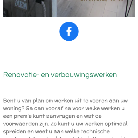
F
a
c
e
b
Renovatie- en verbouwingswerken
o
o
k
Bent u van plan om werken uit te voeren aan uw
woning? Ga dan vooraf na voor welke werken u
een premie kunt aanvragen en wat de
voorwaarden zijn. Zo kunt u uw werken optimaal
spreiden en weet u aan welke technische